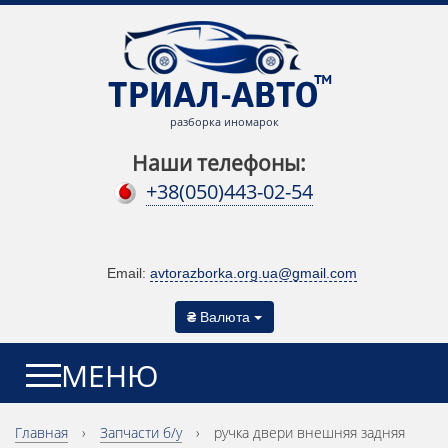
разборка иномарок
Наши телефоны:
+38(050)443-02-54
Email:
avtorazborka.org.ua@gmail.com
₴
Валюта
МЕНЮ
Главная
›
Запчасти б/у
›
ручка двери внешняя задняя