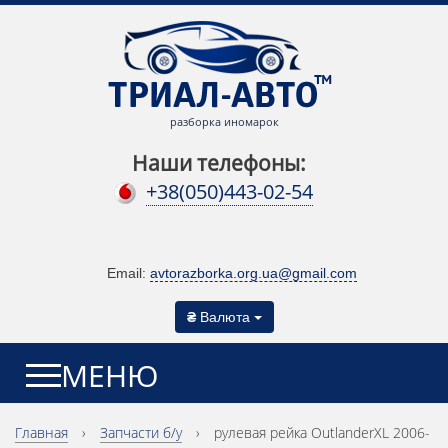
разборка иномарок
Наши телефоны:
+38(050)443-02-54
Email:
avtorazborka.org.ua@gmail.com
₴
Валюта
МЕНЮ
Главная
›
Запчасти б/у
›
рулевая рейка OutlanderXL 2006-