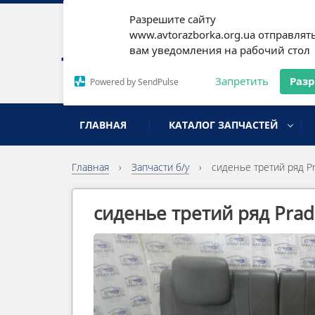
Разрешите сайту
Наши
www.avtorazborka.org.ua отправлят
вам уведомления на рабочий стол
Письм
Запретить
Раз
Powered by SendPulse
разборка иномарок
ГЛАВНАЯ
КАТАЛОГ ЗАПЧАСТЕЙ
Главная
›
Запчасти б/у
›
сиденье третий ряд P
сиденье третий ряд Prad