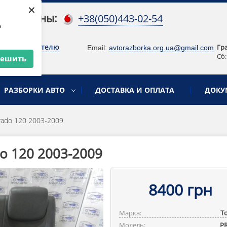
×
 телефоны:
+38(050)443-02-54
ь
о руководителю
Гр
Email:
avtorazborka.org.ua@gmail.com
Сб:
решить
РАЗБОРКИ АВТО
ДОСТАВКА И ОПЛАТА
ДОКУ
rado 120 2003-2009
o 120 2003-2009
8400 грн
Марка:
T
Модель:
P