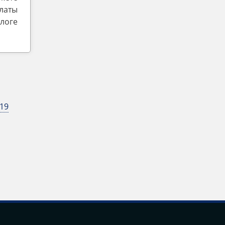
латы
логе
19