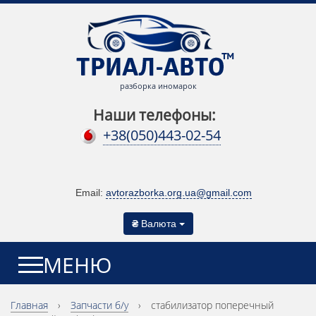
разборка иномарок
Наши телефоны:
+38(050)443-02-54
Email:
avtorazborka.org.ua@gmail.com
₴
Валюта
МЕНЮ
Главная
›
Запчасти б/у
›
стабилизатор поперечный