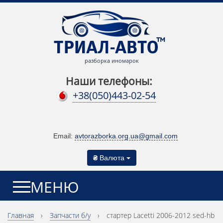
разборка иномарок
Наши телефоны:
+38(050)443-02-54
Email:
avtorazborka.org.ua@gmail.com
₴
Валюта
МЕНЮ
Главная
›
Запчасти б/у
›
стартер Lacetti 2006-2012 sed-hb