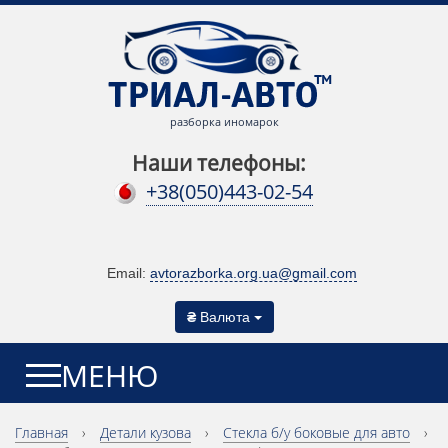
разборка иномарок
Наши телефоны:
+38(050)443-02-54
Email:
avtorazborka.org.ua@gmail.com
₴
Валюта
МЕНЮ
Главная
›
Детали кузова
›
Cтекла б/у боковые для авто
›