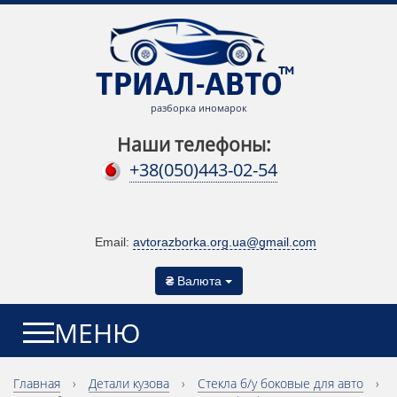
разборка иномарок
Наши телефоны:
+38(050)443-02-54
Email:
avtorazborka.org.ua@gmail.com
₴
Валюта
МЕНЮ
Главная
›
Детали кузова
›
Cтекла б/у боковые для авто
›