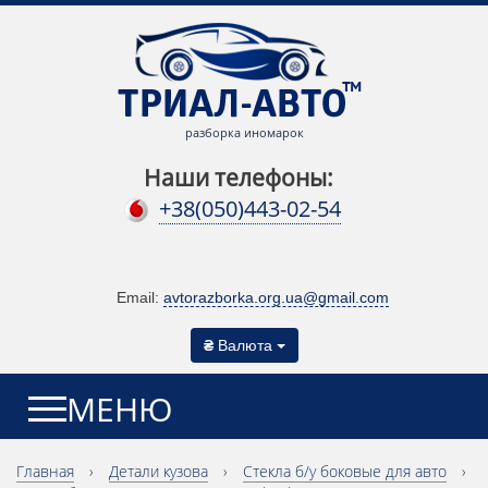
разборка иномарок
Наши телефоны:
+38(050)443-02-54
Email:
avtorazborka.org.ua@gmail.com
₴
Валюта
МЕНЮ
Главная
›
Детали кузова
›
Cтекла б/у боковые для авто
›