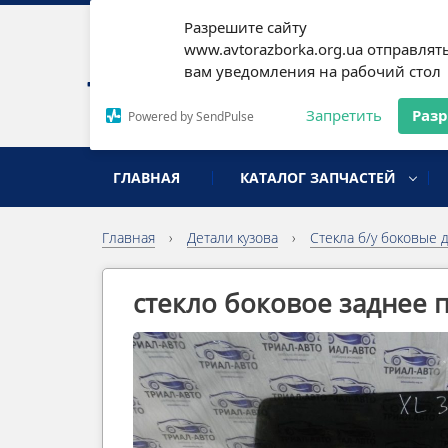
Разрешите сайту
Наши
www.avtorazborka.org.ua отправлят
вам уведомления на рабочий стол
Письм
Запретить
Раз
Powered by SendPulse
разборка иномарок
ГЛАВНАЯ
КАТАЛОГ ЗАПЧАСТЕЙ
Главная
›
Детали кузова
›
Cтекла б/у боковые 
стекло боковое заднее 