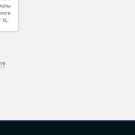
латы
логе
‎XL.
19