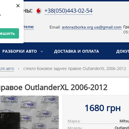
×
 телефоны:
+38(050)443-02-54
ь
о руководителю
Гр
Email:
avtorazborka.org.ua@gmail.com
Сб:
решить
РАЗБОРКИ АВТО
ДОСТАВКА И ОПЛАТА
ДОКУ
для авто
›
стекло боковое заднее правое OutlanderXL 2006-2012
правое OutlanderXL 2006-2012
1680 грн
Марка:
Mitsu
Модель:
Outlande