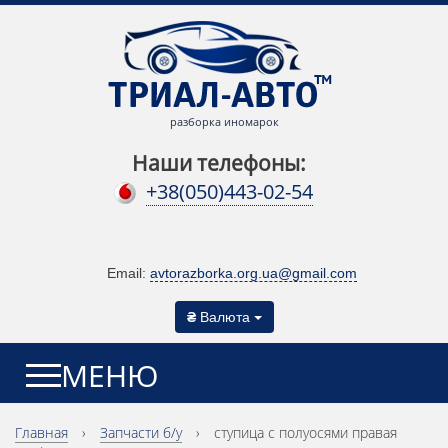
разборка иномарок
Наши телефоны:
+38(050)443-02-54
Email:
avtorazborka.org.ua@gmail.com
₴
Валюта
МЕНЮ
Главная
›
Запчасти б/у
›
ступица с полуосями правая