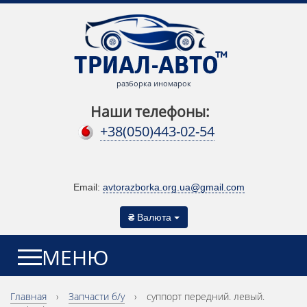
разборка иномарок
Наши телефоны:
+38(050)443-02-54
Email:
avtorazborka.org.ua@gmail.com
₴
Валюта
МЕНЮ
Главная
›
Запчасти б/у
›
суппорт передний. левый.