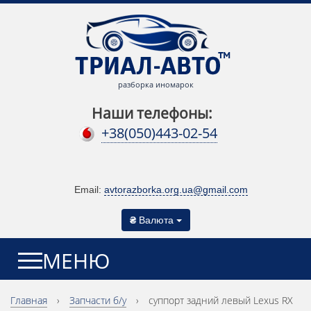
разборка иномарок
Наши телефоны:
+38(050)443-02-54
Email:
avtorazborka.org.ua@gmail.com
₴
Валюта
МЕНЮ
Главная
›
Запчасти б/у
›
суппорт задний левый Lexus RX