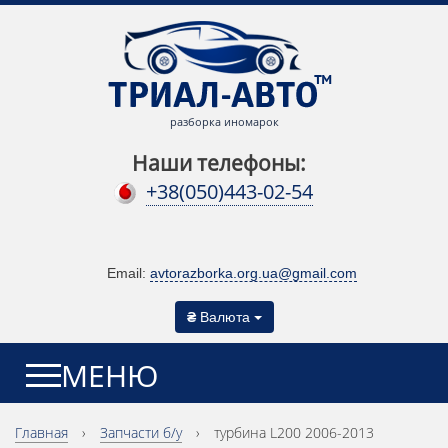
разборка иномарок
Наши телефоны:
+38(050)443-02-54
Email:
avtorazborka.org.ua@gmail.com
₴
Валюта
МЕНЮ
Главная
›
Запчасти б/у
›
турбина L200 2006-2013