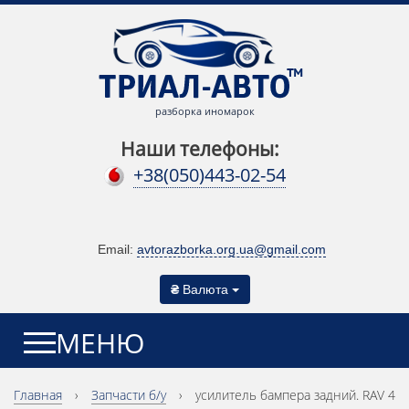
разборка иномарок
Наши телефоны:
+38(050)443-02-54
Email:
avtorazborka.org.ua@gmail.com
₴
Валюта
МЕНЮ
Главная
›
Запчасти б/у
›
усилитель бампера задний. RAV 4