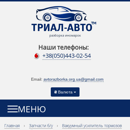
разборка иномарок
Наши телефоны:
+38(050)443-02-54
Email:
avtorazborka.org.ua@gmail.com
₴
Валюта
МЕНЮ
Главная
›
Запчасти б/у
›
Вакуумный усилитель тормозов