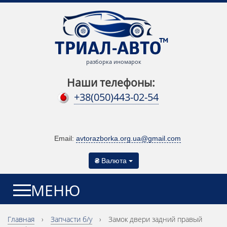
разборка иномарок
Наши телефоны:
+38(050)443-02-54
Email:
avtorazborka.org.ua@gmail.com
₴
Валюта
МЕНЮ
Главная
›
Запчасти б/у
›
Замок двери задний правый