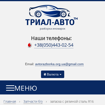
разборка иномарок
Наши телефоны:
+38(050)443-02-54
Email:
avtorazborka.org.ua@gmail.com
₴
Валюта
МЕНЮ
Главная
›
Запчасти б/у
›
запаска с резиной сталь R16