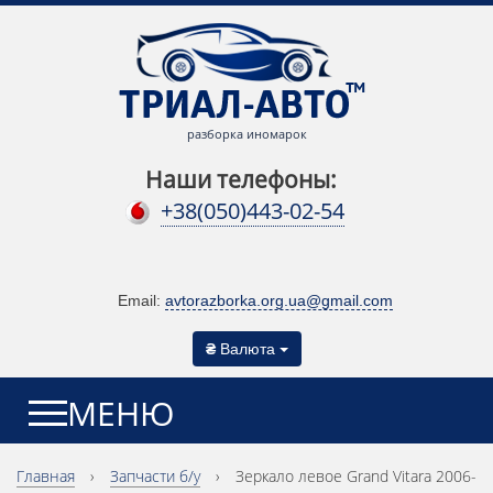
разборка иномарок
Наши телефоны:
+38(050)443-02-54
Email:
avtorazborka.org.ua@gmail.com
₴
Валюта
МЕНЮ
Главная
›
Запчасти б/у
›
Зеркало левое Grand Vitara 2006-