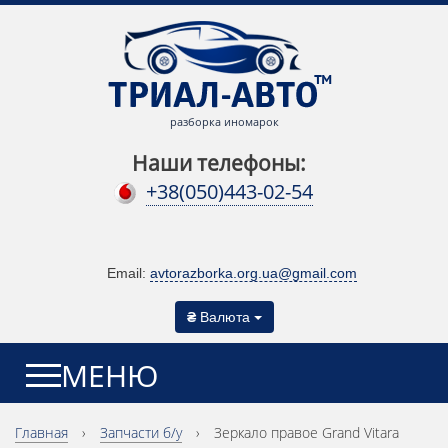
разборка иномарок
Наши телефоны:
+38(050)443-02-54
Email:
avtorazborka.org.ua@gmail.com
₴
Валюта
МЕНЮ
Главная
›
Запчасти б/у
›
Зеркало правое Grand Vitara