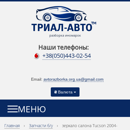
разборка иномарок
Наши телефоны:
+38(050)443-02-54
Email:
avtorazborka.org.ua@gmail.com
₴
Валюта
МЕНЮ
Главная
›
Запчасти б/у
›
зеркало салона Tucson 2004-