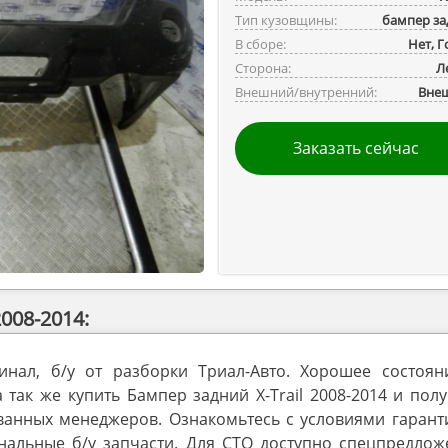
Тип кузовщины:
бампер за
В сборе:
Нет, 
Сторона:
Л
Внешний/внутренний:
Вне
Заказать сейчас
008-2014:
гинал, б/у от разборки Триал-Авто. Хорошее состоян
так же купить Бампер задний X-Trail 2008-2014 и пол
анных менеджеров. Ознакомьтесь с условиями гаранти
инальные б/у запчасти. Для СТО доступно спецпредлож