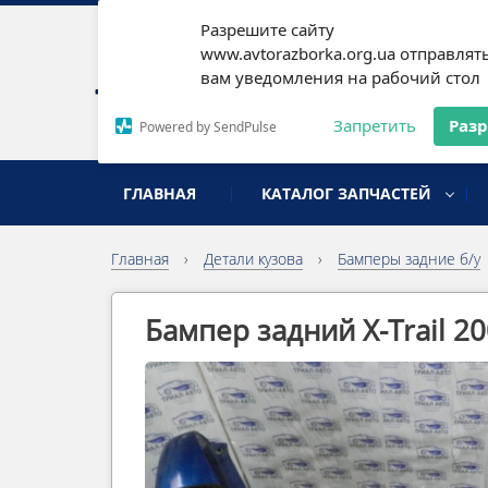
Разрешите сайту
Наши
www.avtorazborka.org.ua отправлят
вам уведомления на рабочий стол
Письм
Запретить
Раз
Powered by SendPulse
разборка иномарок
ГЛАВНАЯ
КАТАЛОГ ЗАПЧАСТЕЙ
Главная
›
Детали кузова
›
Бамперы задние б/у
Бампер задний X-Trail 2