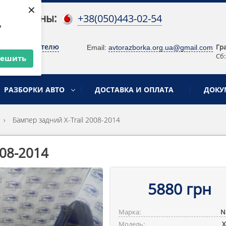
×
 телефоны:
+38(050)443-02-54
ь
о руководителю
Гр
Email:
avtorazborka.org.ua@gmail.com
Сб:
решить
РАЗБОРКИ АВТО
ДОСТАВКА И ОПЛАТА
ДОКУ
›
Бампер задний X-Trail 2008-2014
008-2014
5880 грн
Марка:
N
Модель:
X