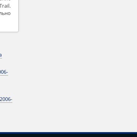
rail.
ельно
a
006-
2006-