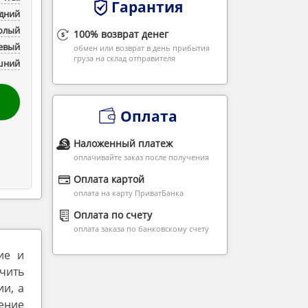
Гарантия
дний
Голый
100% возврат денег
евый
обмен или возврат в день прибытия
груза на склад отправителя
шний
Оплата
Наложенный платеж
оплачивайте заказ после получения
Оплата картой
оплата на карту ПриватБанка
Оплата по счету
оплата заказа по банковскому счету
ие и
учить
и, а
ение