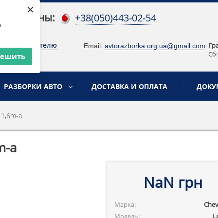
×
 телефоны:
+38(050)443-02-54
ь
о руководителю
Гр
Email:
avtorazborka.org.ua@gmail.com
Сб:
решить
РАЗБОРКИ АВТО
ДОСТАВКА И ОПЛАТА
ДОКУ
 1,6m-a
m-a
NaN грн
Марка:
Chev
Модель:
L