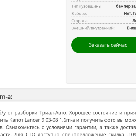
Тип кузовщины:
бампер за
В сборе:
Нет, 
Сторона:
Л
Внешний/внутренний:
Вне
Заказать сейчас
m-a:
 б/у от разборки Триал-Авто. Хорошее состояние и при
ть Капот Lancer 9 03-08 1,6m-a и получить фото вы мож
 Ознакомьтесь с условиями гарантии, а также достав
асти. Для СТО доступно спецпредложение скидка -10