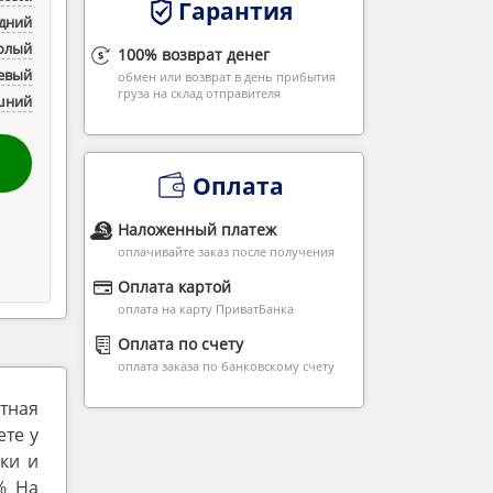
Гарантия
дний
Голый
100% возврат денег
евый
обмен или возврат в день прибытия
груза на склад отправителя
шний
Оплата
Наложенный платеж
оплачивайте заказ после получения
Оплата картой
оплата на карту ПриватБанка
Оплата по счету
оплата заказа по банковскому счету
ятная
ете у
ки и
% На