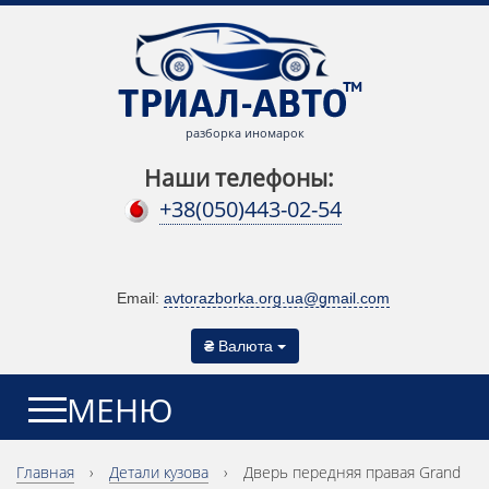
разборка иномарок
Наши телефоны:
+38(050)443-02-54
Email:
avtorazborka.org.ua@gmail.com
₴
Валюта
МЕНЮ
Главная
›
Детали кузова
›
Дверь передняя правая Grand