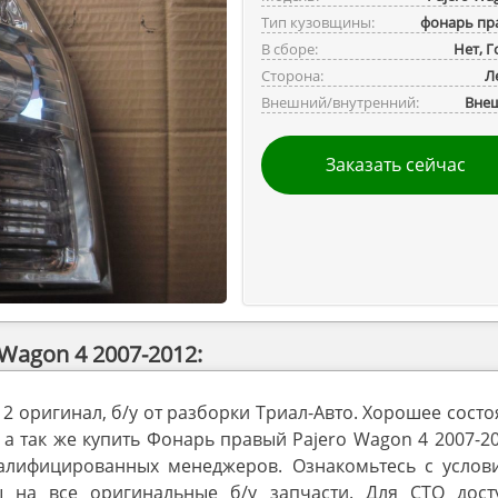
Тип кузовщины:
фонарь пр
В сборе:
Нет, 
Сторона:
Л
Внешний/внутренний:
Вне
Заказать сейчас
Wagon 4 2007-2012:
2 оригинал, б/у от разборки Триал-Авто. Хорошее сост
а так же купить Фонарь правый Pajero Wagon 4 2007-2
алифицированных менеджеров. Ознакомьтесь с услов
ы на все оригинальные б/у запчасти. Для СТО дост