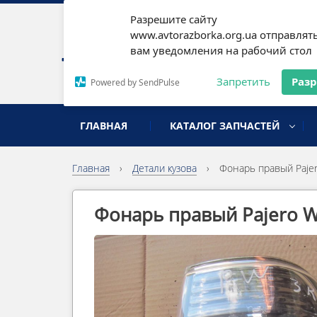
Разрешите сайту
Наши
www.avtorazborka.org.ua отправлят
вам уведомления на рабочий стол
Письм
Запретить
Раз
Powered by SendPulse
разборка иномарок
ГЛАВНАЯ
КАТАЛОГ ЗАПЧАСТЕЙ
Главная
›
Детали кузова
›
Фонарь правый Paje
Фонарь правый Pajero W