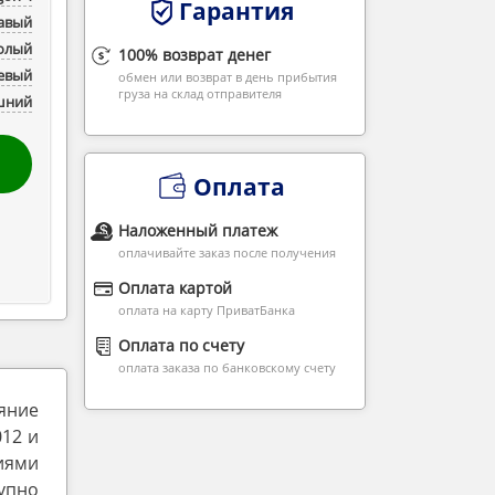
Гарантия
авый
Голый
100% возврат денег
евый
обмен или возврат в день прибытия
груза на склад отправителя
шний
Оплата
Наложенный платеж
оплачивайте заказ после получения
Оплата картой
оплата на карту ПриватБанка
Оплата по счету
оплата заказа по банковскому счету
ояние
012 и
иями
упно