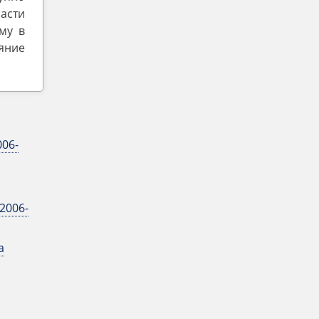
асти
му в
яние
006-
2006-
a