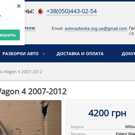
×
 телефоны:
+38(050)443-02-54
ь
о руководителю
Гр
Email:
avtorazborka.org.ua@gmail.com
Сб:
решить
РАЗБОРКИ АВТО
ДОСТАВКА И ОПЛАТА
ДОКУ
ro Wagon 4 2007-2012
agon 4 2007-2012
4200 грн
Марка:
Mitsu
Модель:
Pajero ‎Wa