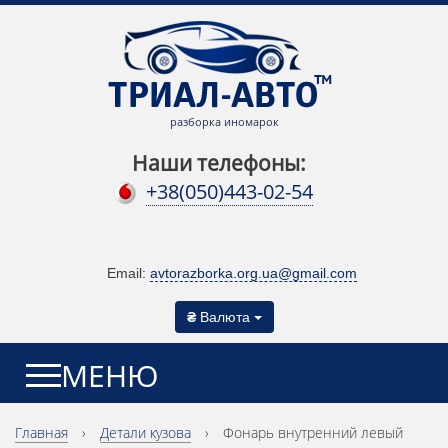
разборка иномарок
Наши телефоны:
+38(050)443-02-54
Email:
avtorazborka.org.ua@gmail.com
₴
Валюта
МЕНЮ
Главная
›
Детали кузова
›
Фонарь внутренний левый