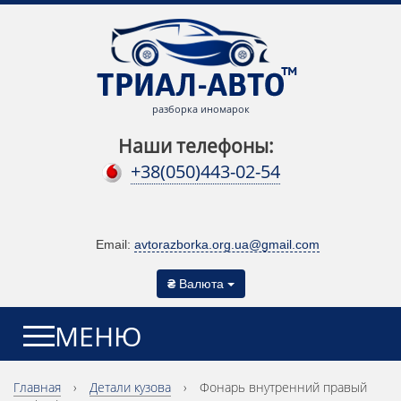
разборка иномарок
Наши телефоны:
+38(050)443-02-54
Email:
avtorazborka.org.ua@gmail.com
₴
Валюта
МЕНЮ
Главная
›
Детали кузова
›
Фонарь внутренний правый