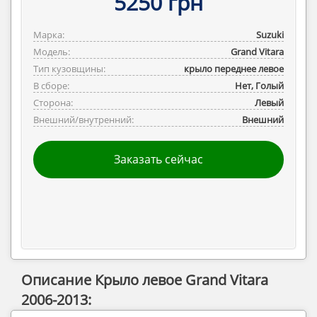
5250 грн
Марка:
Suzuki
Модель:
Grand Vitara
Тип кузовщины:
крыло переднее левое
В сборе:
Нет, Голый
Сторона:
Левый
Внешний/внутренний:
Внешний
Заказать сейчас
Описание Крыло левое Grand Vitara
2006-2013: