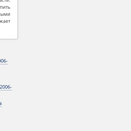
асти.
пить
ными
жает
006-
2006-
a