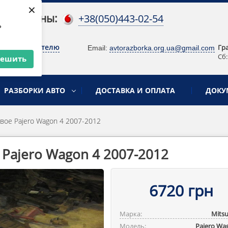
×
 телефоны:
+38(050)443-02-54
ь
о руководителю
Гр
Email:
avtorazborka.org.ua@gmail.com
Сб:
решить
РАЗБОРКИ АВТО
ДОСТАВКА И ОПЛАТА
ДОКУ
вое Pajero Wagon 4 2007-2012
Pajero Wagon 4 2007-2012
6720 грн
Марка:
Mitsu
Модель:
Pajero ‎Wa