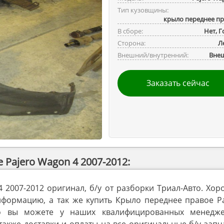
Тип кузовщины:
крыло переднее п
В сборе:
Нет, 
Сторона:
Л
Внешний/внутренний:
Вне
Заказать сейчас
Pajero Wagon 4 2007-2012:
 2007-2012 оригинал, б/у от разборки Триал-Авто. Хо
нформацию, а так же купить Крыло переднее правое Pa
о вы можете у наших квалифицированных менедже