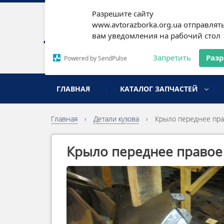
Разрешите сайту
Наши
www.avtorazborka.org.ua отправлят
вам уведомления на рабочий стол
Письм
Запретить
Раз
Powered by SendPulse
разборка иномарок
ГЛАВНАЯ
КАТАЛОГ ЗАПЧАСТЕЙ
Главная
›
Детали кузова
›
Крыло переднее пра
Крыло переднее правое 