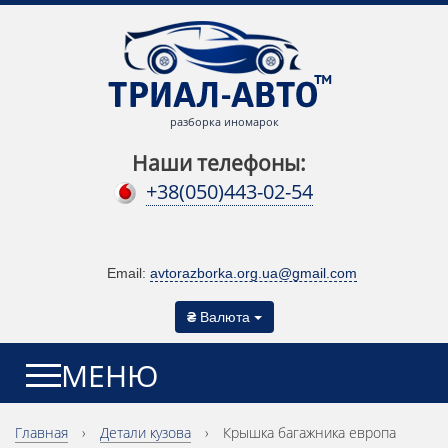
разборка иномарок
Наши телефоны:
+38(050)443-02-54
Email:
avtorazborka.org.ua@gmail.com
₴
Валюта
МЕНЮ
Главная
›
Детали кузова
›
Крышка багажника европа