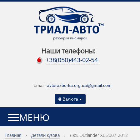
разборка иномарок
Наши телефоны:
+38(050)443-02-54
Email:
avtorazborka.org.ua@gmail.com
₴
Валюта
МЕНЮ
Главная
›
Детали кузова
›
Люк Outlander XL 2007-2012