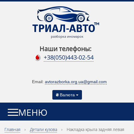
разборка иномарок
Наши телефоны:
+38(050)443-02-54
Email:
avtorazborka.org.ua@gmail.com
₴
Валюта
МЕНЮ
Главная
›
Детали кузова
›
Накладка крыла задняя левая