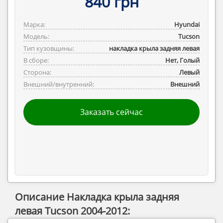
840 грн
Марка:
Hyundai
Модель:
Tucson
Тип кузовщины:
накладка крыла задняя левая
В сборе:
Нет, Голый
Сторона:
Левый
Внешний/внутренний:
Внешний
Заказать сейчас
Описание Накладка крыла задняя
левая Tucson 2004-2012: