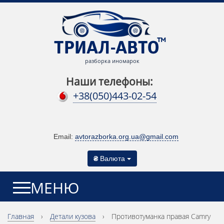
разборка иномарок
Наши телефоны:
+38(050)443-02-54
Email:
avtorazborka.org.ua@gmail.com
₴
Валюта
МЕНЮ
Главная
›
Детали кузова
›
Противотуманка правая Camry