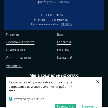
© 2008 - 2026
Все права защищены.
Продвижение сайта -
METRICS
Главная
Блог
Доставка и оплата
Гарантия
О компании
Отзывы
Оплата частями
Карта сайта
Автовыкуп
Мы в социальных сетях:
×
Разрешите сайту www.avtorazborka.org.ua
отправлять вам уведомления на рабочий
стол
Адреса наших складов:
Powered by SendPulse
г.Киев, Калачевская, 13
Разрешить
Запретить