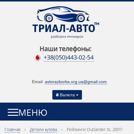
разборка иномарок
Наши телефоны:
+38(050)443-02-54
Email:
avtorazborka.org.ua@gmail.com
₴
Валюта
МЕНЮ
Главная
›
Детали кузова
›
Рейлинги Outlander XL 2007-