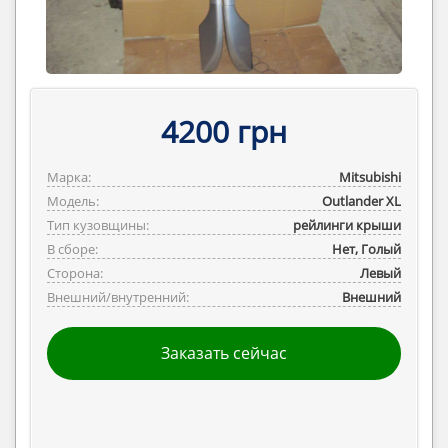
4200 грн
Марка:
Mitsubishi
Модель:
Outlander ‎XL
Тип кузовщины:
рейлинги крыши
В сборе:
Нет, Голый
Сторона:
Левый
Внешний/внутренний:
Внешний
Заказать сейчас