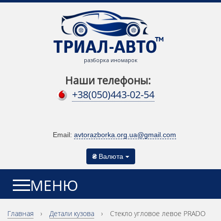
разборка иномарок
Наши телефоны:
+38(050)443-02-54
Email:
avtorazborka.org.ua@gmail.com
₴
Валюта
МЕНЮ
Главная
›
Детали кузова
›
Стекло угловое левое PRADO