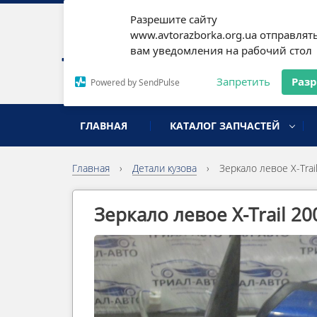
Разрешите сайту
Наши
www.avtorazborka.org.ua отправлят
вам уведомления на рабочий стол
Письм
Запретить
Раз
Powered by SendPulse
разборка иномарок
ГЛАВНАЯ
КАТАЛОГ ЗАПЧАСТЕЙ
Главная
›
Детали кузова
›
Зеркало левое X-Trai
Зеркало левое X-Trail 20