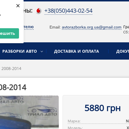
×
 телефоны:
+38(050)443-02-54
ь
о руководителю
Гр
Email:
avtorazborka.org.ua@gmail.com
Сб:
решить
РАЗБОРКИ АВТО
ДОСТАВКА И ОПЛАТА
ДОКУ
l 2008-2014
08-2014
5880 грн
Марка:
N
Модель:
X