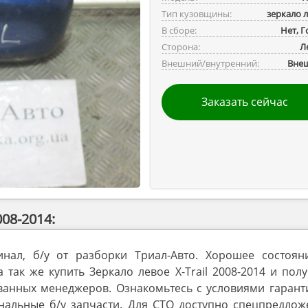
Тип кузовщины:
зеркало 
В сборе:
Нет, 
Сторона:
Л
Внешний/внутренний:
Вне
Заказать сейчас
08-2014:
гинал, б/у от разборки Триал-Авто. Хорошее состоян
так же купить Зеркало левое X-Trail 2008-2014 и пол
анных менеджеров. Ознакомьтесь с условиями гаранти
инальные б/у запчасти. Для СТО доступно спецпредлож