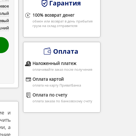
Гарантия
левое
Голый
100% возврат денег
евый
обмен или возврат в день прибытия
груза на склад отправителя
шний
Оплата
Наложенный платеж
оплачивайте заказ после получения
Оплата картой
оплата на карту ПриватБанка
Оплата по счету
оплата заказа по банковскому счету
ие и
учить
и, а
ение