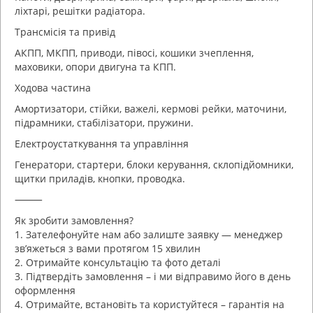
ліхтарі, решітки радіатора.
Трансмісія та привід
АКПП, МКПП, приводи, півосі, кошики зчеплення,
маховики, опори двигуна та КПП.
Ходова частина
Амортизатори, стійки, важелі, кермові рейки, маточини,
підрамники, стабілізатори, пружини.
Електроустаткування та управління
Генератори, стартери, блоки керування, склопідйомники,
щитки приладів, кнопки, проводка.
⸻
Як зробити замовлення?
1. Зателефонуйте нам або залиште заявку — менеджер
зв’яжеться з вами протягом 15 хвилин
2. Отримайте консультацію та фото деталі
3. Підтвердіть замовлення – і ми відправимо його в день
оформлення
4. Отримайте, встановіть та користуйтеся – гарантія на