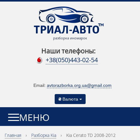
разборка иномарок
Наши телефоны:
+38(050)443-02-54
Email:
avtorazborka.org.ua@gmail.com
₴
Валюта
МЕНЮ
Главная
›
Разборка Kia
›
Kia Cerato TD 2008-2012