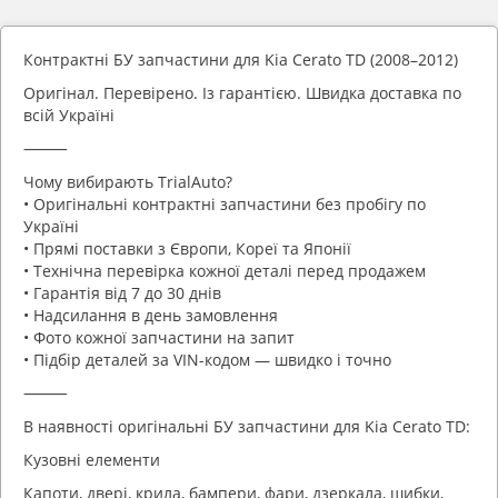
Контрактні БУ запчастини для Kia Cerato TD (2008–2012)
Оригінал. Перевірено. Із гарантією. Швидка доставка по
всій Україні
⸻
Чому вибирають TrialAuto?
• Оригінальні контрактні запчастини без пробігу по
Україні
• Прямі поставки з Європи, Кореї та Японії
• Технічна перевірка кожної деталі перед продажем
• Гарантія від 7 до 30 днів
• Надсилання в день замовлення
• Фото кожної запчастини на запит
• Підбір деталей за VIN-кодом — швидко і точно
⸻
В наявності оригінальні БУ запчастини для Kia Cerato TD:
Кузовні елементи
Капоти, двері, крила, бампери, фари, дзеркала, шибки,