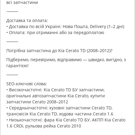
всі запчастини
⸻
Доставка та оплата:
• Доставка по всій Україні: Нова Пошта, Delivery (1–2 дні)
• Оплата: при отриманні або за передоплатою
⸻
Потрібна запчастина до Kia Cerato TD (2008–2012)?
Підберемо, перевіримо, відправимо — швидко, вигідно, з
гарантією!
⸻
SEO-ключові слова:
• Високочастотні: Kia Cerato TD БУ запчастини,
оригінальні автозапчастини Kia Cerato, купити
запчастини Cerato 2008–2012
• Середньочастотні: кузовні запчастини Cerato TD,
трансмісія Kia Cerato TD, ходова частина Cerato 1.6
• Низькочастотні: фара Kia Cerato TD БУ, АКПП Kia Cerato
1.6 CRDi, рульова рейка Cerato 2010