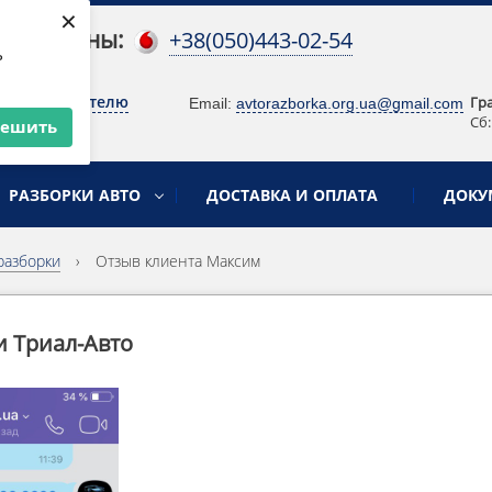
×
 телефоны:
+38(050)443-02-54
ь
о руководителю
Гр
Email:
avtorazborka.org.ua@gmail.com
Сб:
решить
РАЗБОРКИ АВТО
ДОСТАВКА И ОПЛАТА
ДОКУ
разборки
›
Отзыв клиента Максим
и Триал-Авто