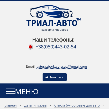
разборка иномарок
Наши телефоны:
+38(050)443-02-54
Email:
avtorazborka.org.ua@gmail.com
₴
Валюта
МЕНЮ
Главная
›
Детали кузова
›
Cтекла б/у боковые для авто
›