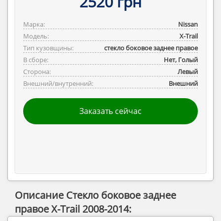
2520 грн
Марка:
Nissan
Модель:
X-Trail
Тип кузовщины:
стекло боковое заднее правое
В сборе:
Нет, Голый
Сторона:
Левый
Внешний/внутренний:
Внешний
Заказать сейчас
Описание Стекло боковое заднее
правое X-Trail 2008-2014: