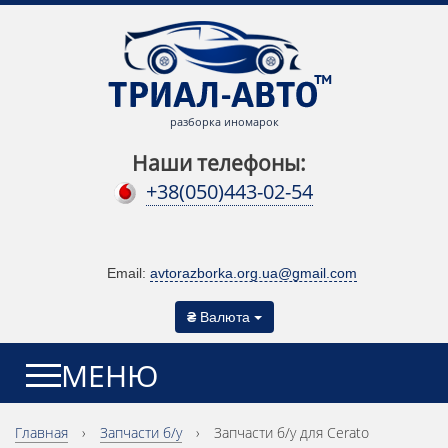
разборка иномарок
Наши телефоны:
+38(050)443-02-54
Email:
avtorazborka.org.ua@gmail.com
₴
Валюта
МЕНЮ
Главная
›
Запчасти б/у
›
Запчасти б/у для Cerato