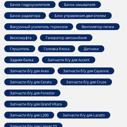
Бачок гидроусилителя
Бачок омывателя
Бачок радиатора
Блок управления двигателем
Вакуумный усилитель тормозов
Вентилятор печки
Вискомуфта
Генератор автомобиля
Глушитель
Головка блока
Датчики
Задняя балка
Запчасти б/у для Accent
Запчасти б/у для Aveo
Запчасти б/у для Cayenne
Запчасти б/у для Cerato
Запчасти б/у для Cruze
Запчасти б/у для Forester
Запчасти б/у для Grand Vitara
Запчасти б/у для L200
Запчасти б/у для Lacetti
Запчасти б/у для Lancer 10