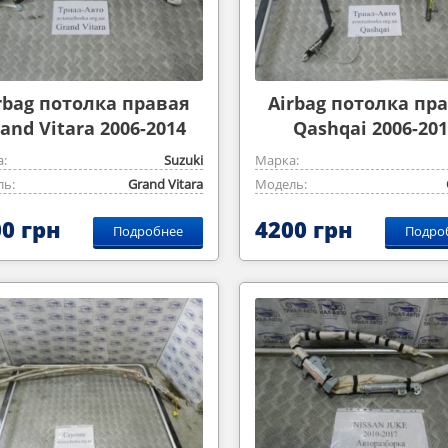
rbag потолка правая
Airbag потолка пр
and Vitara 2006-2014
Qashqai 2006-201
2,0m
:
Suzuki
Марка:
ь:
Grand Vitara
Модель:
0 грн
4200 грн
Подробнее
Подро