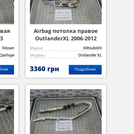
авая
Airbag потолка правое
3
OutlanderXL 2006-2012
Nissan
Марка:
Mitsubishi
Qashqai
Модель:
Outlander ‎XL
3360 грн
бнее
Подробнее