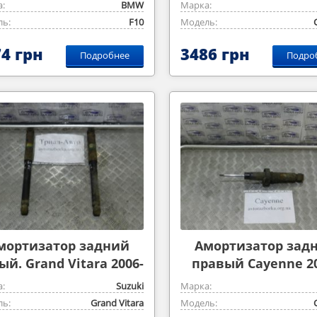
:
BMW
Марка:
ь:
F10
Модель:
4 грн
3486 грн
Подробнее
Подро
мортизатор задний
Амортизатор зад
ый. Grand Vitara 2006-
правый Cayenne 20
2014 2,0m
2009
:
Suzuki
Марка:
ь:
Grand Vitara
Модель: