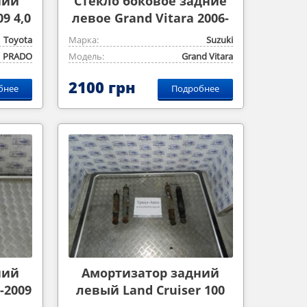
ний
Cтекло боковое задние
9 4,0
левое Grand Vitara 2006-
2014 2,0m
Toyota
Марка:
Suzuki
PRADO
Модель:
Grand Vitara
2100 грн
бнее
Подробнее
ний
Амортизатор задний
-2009
левый Land Cruiser 100