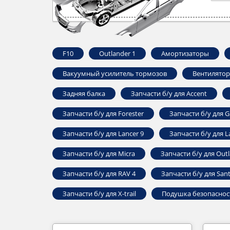
F10
Outlander ‎1
Амортизаторы
Вакуумный усилитель тормозов
Вентилятор
Задняя балка
Запчасти б/у для Accent
Запчасти б/у для Forester
Запчасти б/у для G
Запчасти б/у для Lancer 9
Запчасти б/у для L
Запчасти б/у для Micra
Запчасти б/у для Outl
Запчасти б/у для RAV 4
Запчасти б/у для Sant
Запчасти б/у для X-trail
Подушка безопаснос