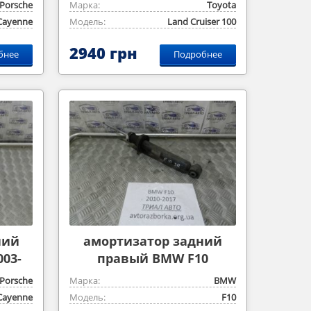
1998-2006
Porsche
Марка:
Toyota
Cayenne
Модель:
Land Cruiser 100
2940 грн
бнее
Подробнее
ний
амортизатор задний
03-
правый BMW F10
Porsche
Марка:
BMW
Cayenne
Модель:
F10