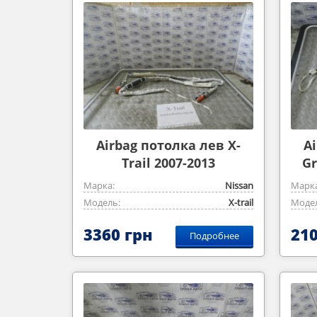
Airbag потолка лев X-
A
Trail 2007-2013
Gr
Марка:
Nissan
Марка
Модель:
X-trail
Модел
3360 грн
210
Подробнее