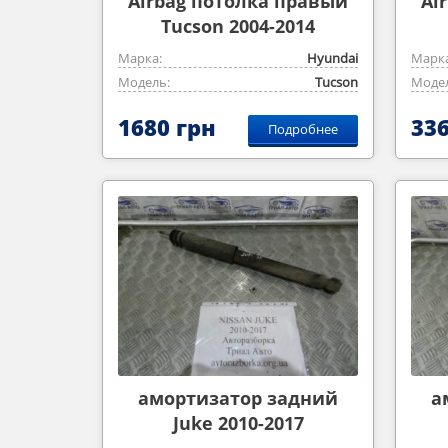
Airbag потолка правый
Ai
Tucson 2004-2014
Марка:
Hyundai
Марка
Модель:
Tucson
Модел
1680 грн
336
Подробнее
амортизатор задний
а
Juke 2010-2017