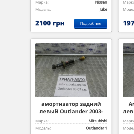
Марка:
Nissan
Марка
Модель:
Juke
Модел
2100 грн
197
Подробнее
амортизатор задний
А
левый Outlander 2003-
лев
2007
Марка:
Mitsubishi
Марка
Модель:
Outlander ‎1
Модел