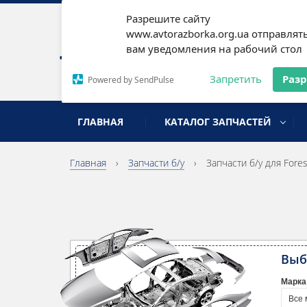
Разрешите сайту
Наши
www.avtorazborka.org.ua отправлят
вам уведомления на рабочий стол
Письм
Запретить
Раз
Powered by SendPulse
разборка иномарок
ГЛАВНАЯ
КАТАЛОГ ЗАПЧАСТЕЙ
Главная
›
Запчасти б/у
›
Запчасти б/у для Fores
Выб
Марка
Все 