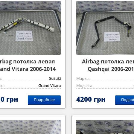
irbag потолка левая
Airbag потолка ле
and Vitara 2006-2014
Qashqai 2006-201
2,0m
:
Suzuki
Марка:
ь:
Grand Vitara
Модель:
0 грн
4200 грн
Подробнее
Подро