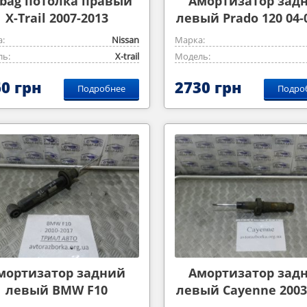
rbag потолка правый
Aмортизатор зад
X-Trail 2007-2013
левый Prado 120 04-0
:
Nissan
Марка:
ь:
X-trail
Модель:
0 грн
2730 грн
Подробнее
Подро
мортизатор задний
Амортизатор зад
левый BMW F10
левый Cayenne 2003