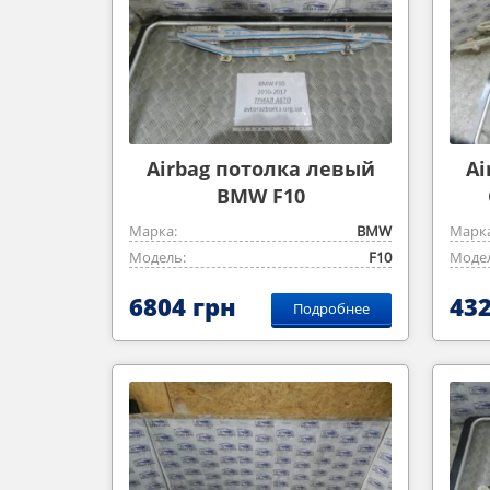
Airbag потолка левый
Ai
BMW F10
Марка:
BMW
Марка
Модель:
F10
Модел
6804 грн
432
Подробнее