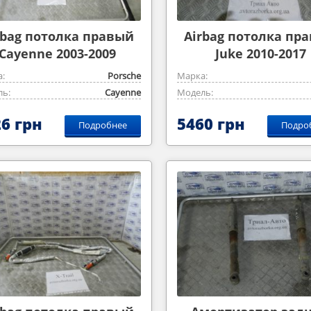
rbag потолка правый
Airbag потолка пр
Cayenne 2003-2009
Juke 2010-2017
:
Porsche
Марка:
ь:
Cayenne
Модель:
6 грн
5460 грн
Подробнее
Подро