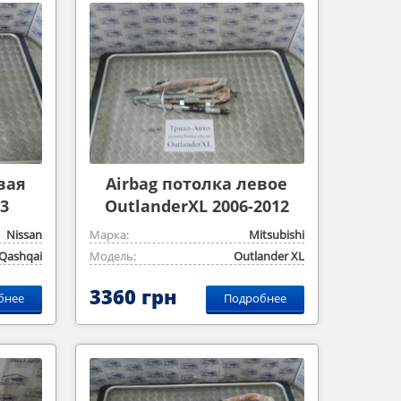
вая
Airbag потолка левое
3
OutlanderXL 2006-2012
Nissan
Марка:
Mitsubishi
Qashqai
Модель:
Outlander ‎XL
3360 грн
бнее
Подробнее