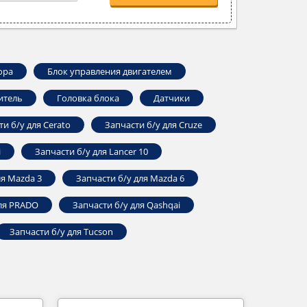
ора
Блок управления двигателем
итель
Головка блока
Датчики
ти б/у для Cerato
Запчасти б/у для Cruze
i
Запчасти б/у для Lancer 10
ля Mazda 3
Запчасти б/у для Mazda 6
для PRADO
Запчасти б/у для Qashqai
Запчасти б/у для Tucson