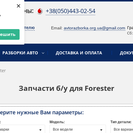
×
 телефоны:
+38(050)443-02-54
ь
о руководителю
Гр
Email:
avtorazborka.org.ua@gmail.com
Сб:
решить
РАЗБОРКИ АВТО
ДОСТАВКА И ОПЛАТА
ДОКУ
ter
Запчасти б/у для Forester
ерите нужные Вам параметры:
:
Модель:
Тип детали:
марки
Все модели
Все вариа