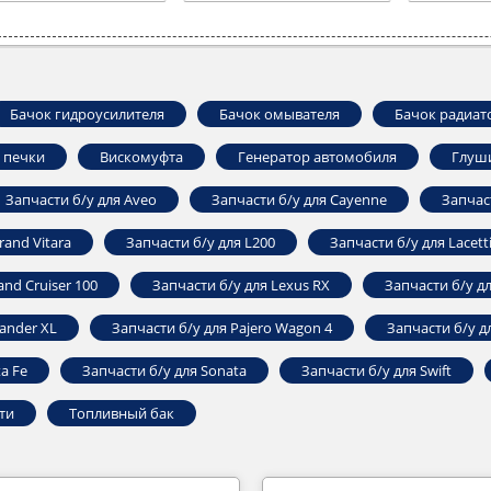
Бачок гидроусилителя
Бачок омывателя
Бачок радиат
 печки
Вискомуфта
Генератор автомобиля
Глуш
Запчасти б/у для Aveo
Запчасти б/у для Cayenne
Запчас
rand Vitara
Запчасти б/у для L200
Запчасти б/у для Lacett
and Cruiser 100
Запчасти б/у для Lexus RX
Запчасти б/у д
ander ‎XL
Запчасти б/у для Pajero ‎Wagon 4
Запчасти б/у 
a Fe
Запчасти б/у для Sonata
Запчасти б/у для Swift
ти
Топливный бак