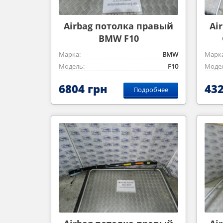
Airbag потолка правый
Ai
BMW F10
Марка:
BMW
Марка
Модель:
F10
Модел
6804 грн
432
Подробнее