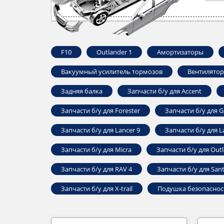
F10
Outlander ‎1
Амортизаторы
Вакуумный усилитель тормозов
Вентилятор
Задняя балка
Запчасти б/у для Accent
Запчасти б/у для Forester
Запчасти б/у для G
Запчасти б/у для Lancer 9
Запчасти б/у для L
Запчасти б/у для Micra
Запчасти б/у для Outl
Запчасти б/у для RAV 4
Запчасти б/у для Sant
Запчасти б/у для X-trail
Подушка безопаснос