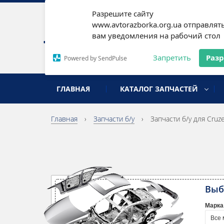
Разрешите сайту
Наши
www.avtorazborka.org.ua отправлят
вам уведомления на рабочий стол
Письм
Запретить
Раз
Powered by SendPulse
разборка иномарок
ГЛАВНАЯ
КАТАЛОГ ЗАПЧАСТЕЙ
Главная
›
Запчасти б/у
›
Запчасти б/у для Cruz
Выб
Марка
Все 