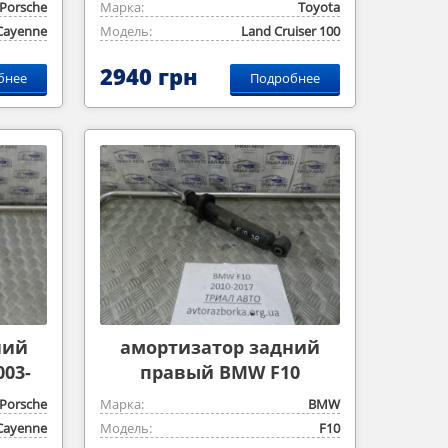
1998-2006
Porsche
Марка:
Toyota
Cayenne
Модель:
Land Cruiser 100
2940 грн
бнее
Подробнее
ний
амортизатор задний
03-
правый BMW F10
Porsche
Марка:
BMW
Cayenne
Модель:
F10