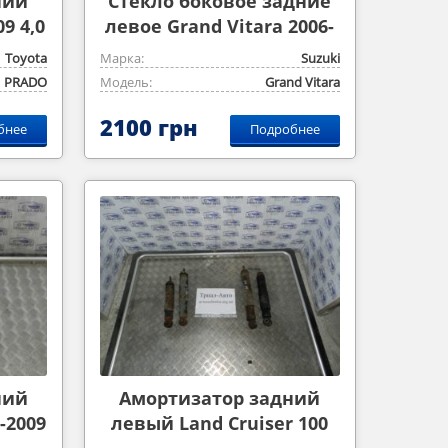
ний
Cтекло боковое задние
9 4,0
левое Grand Vitara 2006-
2014 2,0m
Toyota
Марка:
Suzuki
PRADO
Модель:
Grand Vitara
2100 грн
бнее
Подробнее
ний
Амортизатор задний
-2009
левый Land Cruiser 100