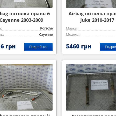
rbag потолка правый
Airbag потолка пр
Cayenne 2003-2009
Juke 2010-2017
:
Porsche
Марка:
ь:
Cayenne
Модель:
6 грн
5460 грн
Подробнее
Подро