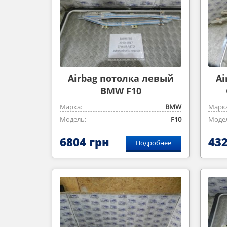
Airbag потолка левый
Ai
BMW F10
Марка:
BMW
Марка
Модель:
F10
Модел
6804 грн
432
Подробнее