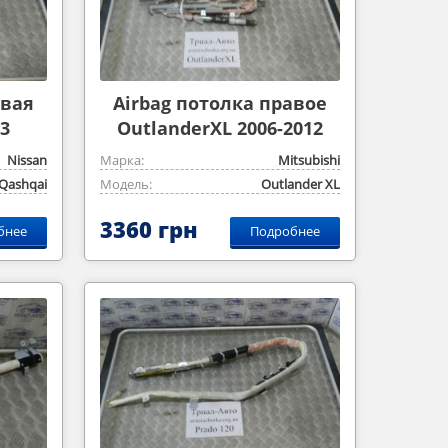
авая
Airbag потолка правое
3
OutlanderXL 2006-2012
Nissan
Марка:
Mitsubishi
Qashqai
Модель:
Outlander ‎XL
3360 грн
бнее
Подробнее