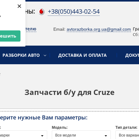
×
 телефоны:
+38(050)443-02-54
ь
о руководителю
Гр
Email:
avtorazborka.org.ua@gmail.com
Сб:
решить
РАЗБОРКИ АВТО
ДОСТАВКА И ОПЛАТА
ДОКУ
e
Запчасти б/у для Cruze
ерите нужные Вам параметры:
:
Модель:
Тип детали:
марки
Все модели
Все вариа