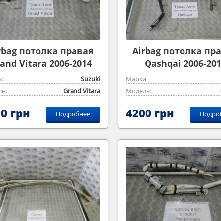
rbag потолка правая
Airbag потолка пр
and Vitara 2006-2014
Qashqai 2006-201
2,0m
:
Suzuki
Марка:
ь:
Grand Vitara
Модель:
0 грн
4200 грн
Подробнее
Подро