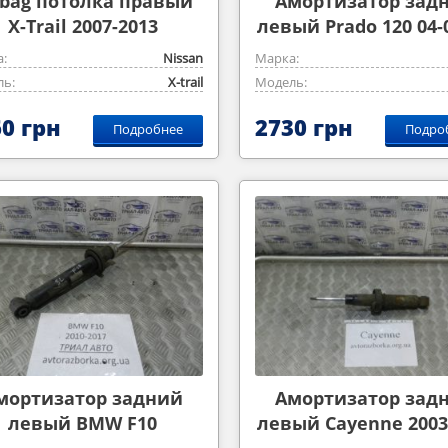
rbag потолка правый
Aмортизатор зад
X-Trail 2007-2013
левый Prado 120 04-0
:
Nissan
Марка:
ь:
X-trail
Модель:
0 грн
2730 грн
Подробнее
Подро
мортизатор задний
Амортизатор зад
левый BMW F10
левый Cayenne 2003