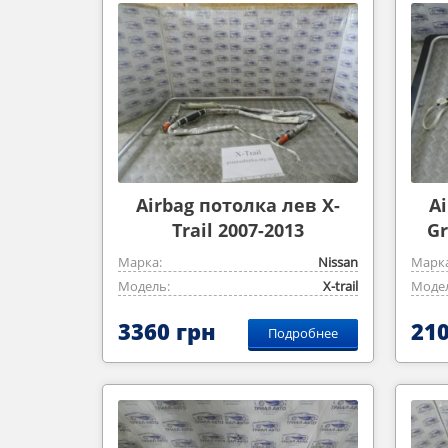
Airbag потолка лев X-
A
Trail 2007-2013
Gr
Марка:
Nissan
Марка
Модель:
X-trail
Модел
3360 грн
210
Подробнее