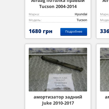
Airbag потолка правый
Ai
Tucson 2004-2014
Марка:
Hyundai
Марка
Модель:
Tucson
Модел
1680 грн
336
Подробнее
амортизатор задний
а
Juke 2010-2017