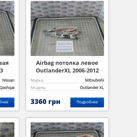
вая
Airbag потолка левое
3
OutlanderXL 2006-2012
Nissan
Марка:
Mitsubishi
Qashqai
Модель:
Outlander ‎XL
3360 грн
бнее
Подробнее