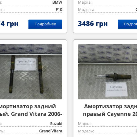
:
BMW
Марка:
ь:
F10
Модель:
4 грн
3486 грн
Подробнее
Подро
мортизатор задний
Амортизатор зад
ый. Grand Vitara 2006-
правый Cayenne 20
2014 2,0m
2009
:
Suzuki
Марка:
ь:
Grand Vitara
Модель: