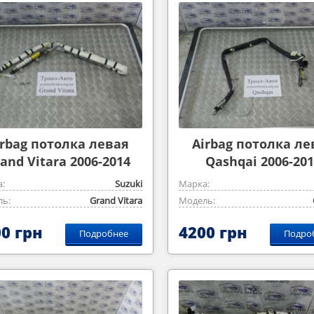
irbag потолка левая
Airbag потолка ле
and Vitara 2006-2014
Qashqai 2006-201
2,0m
:
Suzuki
Марка:
ь:
Grand Vitara
Модель:
0 грн
4200 грн
Подробнее
Подро