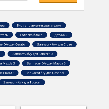
ора
Блок управления двигателем
итель
Головка блока
Датчики
ти б/у для Cerato
Запчасти б/у для Cruze
i
Запчасти б/у для Lancer 10
ля Mazda 3
Запчасти б/у для Mazda 6
для PRADO
Запчасти б/у для Qashqai
Запчасти б/у для Tucson