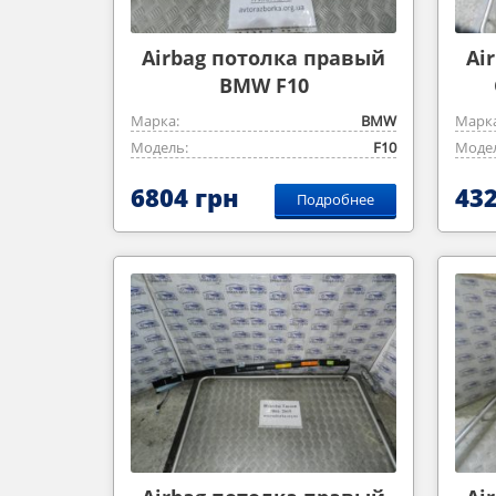
Airbag потолка правый
Ai
BMW F10
Марка:
BMW
Марка
Модель:
F10
Модел
6804 грн
432
Подробнее