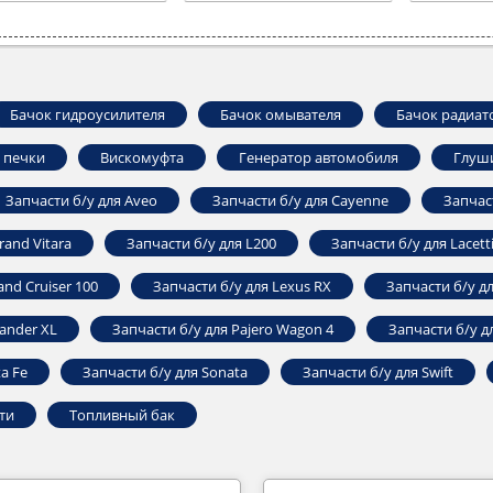
Бачок гидроусилителя
Бачок омывателя
Бачок радиат
 печки
Вискомуфта
Генератор автомобиля
Глуш
Запчасти б/у для Aveo
Запчасти б/у для Cayenne
Запчас
rand Vitara
Запчасти б/у для L200
Запчасти б/у для Lacett
and Cruiser 100
Запчасти б/у для Lexus RX
Запчасти б/у д
ander ‎XL
Запчасти б/у для Pajero ‎Wagon 4
Запчасти б/у 
a Fe
Запчасти б/у для Sonata
Запчасти б/у для Swift
ти
Топливный бак