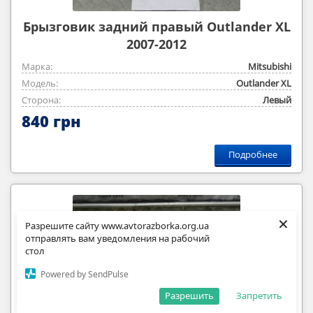
Брызговик задний правый Outlander XL
2007-2012
Марка:
Mitsubishi
Модель:
Outlander ‎XL
Сторона:
Левый
840 грн
Подробнее
×
Разрешите сайту www.avtorazborka.org.ua
отправлять вам уведомления на рабочий
стол
Powered by SendPulse
Разрешить
Запретить