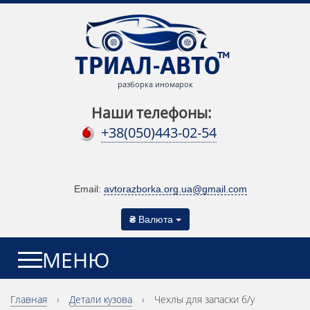
разборка иномарок
Наши телефоны:
+38(050)443-02-54
Email:
avtorazborka.org.ua@gmail.com
₴
Валюта
МЕНЮ
Главная
›
Детали кузова
›
Чехлы для запаски б/у